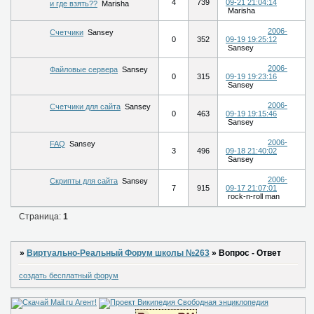
4
739
09-21 21:04:14
и где взять??
Marisha
Marisha
2006-
Счетчики
Sansey
0
352
09-19 19:25:12
Sansey
2006-
Файловые сервера
Sansey
0
315
09-19 19:23:16
Sansey
2006-
Счетчики для сайта
Sansey
0
463
09-19 19:15:46
Sansey
2006-
FAQ
Sansey
3
496
09-18 21:40:02
Sansey
2006-
Скрипты для сайта
Sansey
7
915
09-17 21:07:01
rock-n-roll man
Страница:
1
»
Виртуально-Реальный Форум школы №263
»
Вопрос - Ответ
создать бесплатный форум