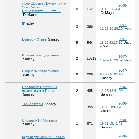
Люди Добрые Помогити Кто
2008-
Чем Сможит
0
1515
11-11 18:24:41
Плиззззззз!!!!!!!!!!!!!!!!!!!!!!!!
DeMager
DeMager
IP
twity
2007-
3
360
12-26 19:28:20
twity
2007-
Вопрос - Ответ
Sansey
5
546
11-02 23:17:12
Just
a Girl
Штампы и их удаление
2007-
2
10219
Sansey
10-29 15:23:59
twity
2007-
Скорость подключения
0
288
09-09 16:05:43
Sansey
Sansey
Проблема: Постоянно
2006-
выкидывает в Гости.
2
485
12-25 13:41:09
Sansey
Sansey
2006-
Трансляторы
Sansey
1
395
11-28 18:40:40
WurDa
2006-
Словарик HTML-тэгов
1
871
11-09 15:41:41
Sansey
Sansey
2006-
Кодеки для мобилы...Какие