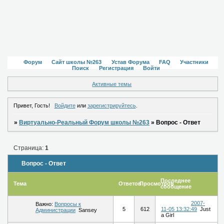
Форум
Сайт школы №263
Устав Форума
FAQ
Участники
Поиск
Регистрация
Войти
Активные темы
Привет, Гость!
Войдите
или
зарегистрируйтесь
.
»
Виртуально-Реальный Форум школы №263
»
Вопрос - Ответ
Страница:
1
Вопрос - Ответ
Последнее
Тема
Ответов
Просмотров
сообщение
2007-
Важно:
Вопросы к
5
612
11-05 13:32:49
Just
Администрации
Sansey
a Girl