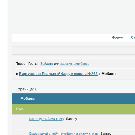
Форум
С
Привет, Гость!
Войдите
или
зарегистрируйтесь
.
»
Виртуально-Реальный Форум школы №263
»
Мобилы
Страница:
1
Мобилы
Тема
как создать Java-книгу
Sansey
Скажи какой у тебя телефон и я скажу кто ты
Sansey