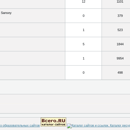
12
1101
Sansey
0
379
1
523
5
1844
1
9954
0
498