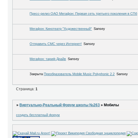
Пресс-релиз ОАО Мегафон: Первая сеть третьего поколения в СПб
Мегафон: Кинотеатр "Художественный"
Sansey
Отправить СМС через Интернет!
Sansey
Мегафон: тариф Драйв
Sansey
Закрыта
Преобразователь Mobile Music Polyphonic 2.2
Sansey
Страница:
1
»
Виртуально-Реальный Форум школы №263
»
Мобилы
создать бесплатный форум