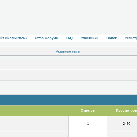
айт школы №263
Устав Форума
FAQ
Участники
Поиск
Регист
Активные темы
Ответов
Просмотров
1
2450