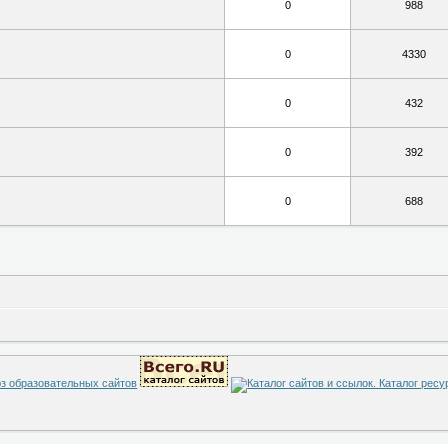
0
988
0
4330
0
432
0
392
0
688