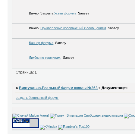
Важно:
Закрыта
Устав форума
Sansey
Важно:
Прикрепление изображений к сообщениям
Sansey
Баннер форума
Sansey
Ликбез по терминам.
Sansey
Страница:
1
»
Виртуально-Реальный Форум школы №263
»
Документация
создать бесплатный форум