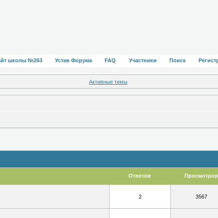
айт школы №263
Устав Форума
FAQ
Участники
Поиск
Регист
Активные темы
Ответов
Просмотров
2
3567