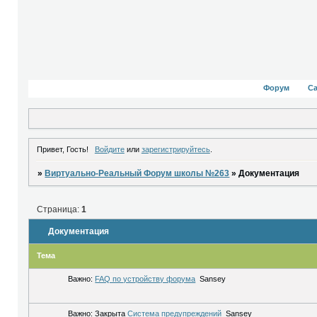
Форум
С
Привет, Гость!
Войдите
или
зарегистрируйтесь
.
»
Виртуально-Реальный Форум школы №263
»
Документация
Страница:
1
Документация
Тема
Важно:
FAQ по устройству форума
Sansey
Важно:
Закрыта
Система предупреждений
Sansey