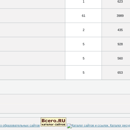
1
623
61
3989
2
435
5
928
5
560
5
653