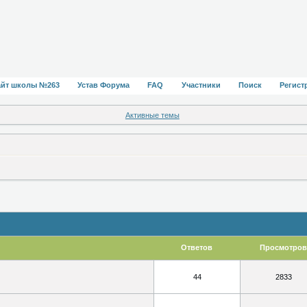
айт школы №263
Устав Форума
FAQ
Участники
Поиск
Регист
Активные темы
Ответов
Просмотров
44
2833