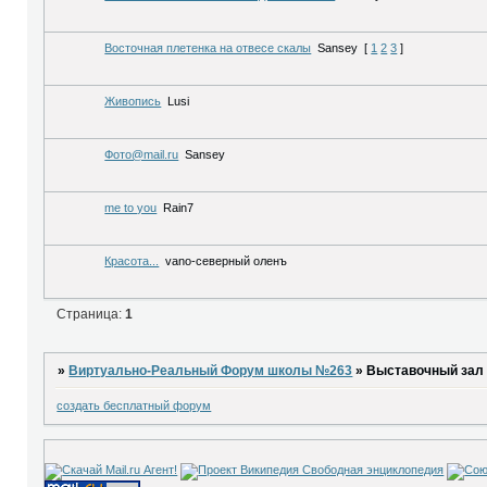
Восточная плетенка на отвесе скалы
Sansey
[
1
2
3
]
Живопись
Lusi
Фото@mail.ru
Sansey
me to you
Rain7
Красота...
vano-северный оленъ
Страница:
1
»
Виртуально-Реальный Форум школы №263
»
Выставочный зал
создать бесплатный форум