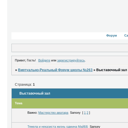
Форум
С
Привет, Гость!
Войдите
или
зарегистрируйтесь
.
»
Виртуально-Реальный Форум школы №263
»
Выставочный зал
Страница:
1
Выставочный зал
Тема
Важно:
Мастерство аватара
Sansey
[
1
2
]
Тяжела и неказиста жизнь одмина МайББ
Sansey