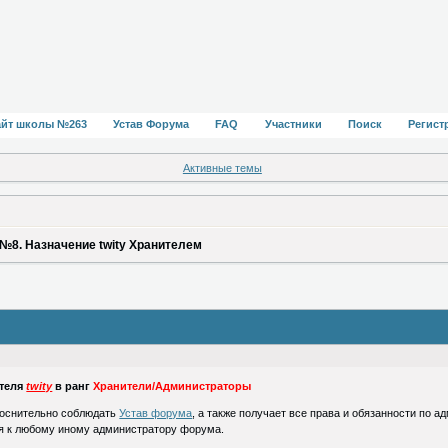
айт школы №263
Устав Форума
FAQ
Участники
Поиск
Регист
Активные темы
 №8. Назначение twity Хранителем
ателя
twity
в ранг
Хранители/Администраторы
коснительно соблюдать
Устав форума
, а также получает все права и обязанности по 
я к любому иному администратору форума.