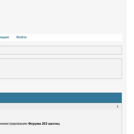
рация
Войти
1
администрированию
Форума 263 школы
.