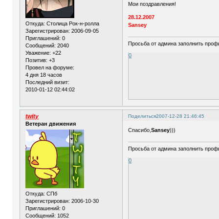
Мои поздравления!
28.12.2007
Откуда:
Столица Рок-н-ролла
Sansey
Зарегистрирован
: 2006-09-05
Приглашений:
0
Просьба от админа заполнить профи
Сообщений:
2040
Уважение:
+22
0
Позитив:
+3
Провел на форуме:
4 дня 18 часов
Последний визит:
2010-01-12 02:44:02
twity
Поделиться
2007-12-28 21:46:45
Ветеран движения
Спасибо,
Sansey
)))
Просьба от админа заполнить профи
0
Откуда:
СПб
Зарегистрирован
: 2006-10-30
Приглашений:
0
Сообщений:
1052