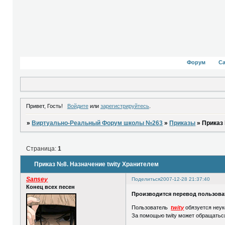
Форум
С
Привет, Гость!
Войдите
или
зарегистрируйтесь
.
»
Виртуально-Реальный Форум школы №263
»
Приказы
»
Приказ
Страница:
1
Приказ №8. Назначение twity Хранителем
Sansey
Поделиться
2007-12-28 21:37:40
Конец всех песен
Производится перевод пользов
Пользователь
twity
обязуется неу
За помощью twity может обращатьс