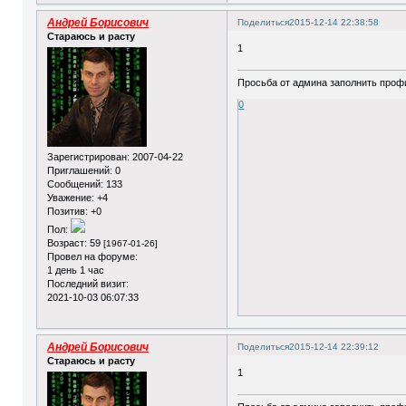
Андрей Борисович
Поделиться
2015-12-14 22:38:58
Стараюсь и расту
1
Просьба от админа заполнить профи
0
Зарегистрирован
: 2007-04-22
Приглашений:
0
Сообщений:
133
Уважение:
+4
Позитив:
+0
Пол:
Возраст:
59
[1967-01-26]
Провел на форуме:
1 день 1 час
Последний визит:
2021-10-03 06:07:33
Андрей Борисович
Поделиться
2015-12-14 22:39:12
Стараюсь и расту
1