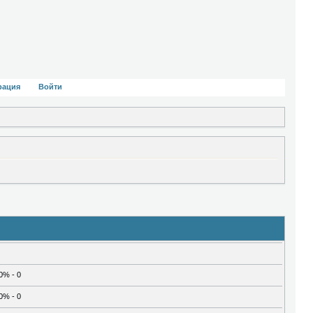
рация
Войти
0% - 0
0% - 0