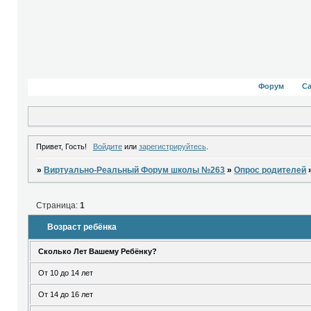
Форум
С
Привет, Гость!
Войдите
или
зарегистрируйтесь
.
»
Виртуально-Реальный Форум школы №263
»
Опрос родителей
Страница:
1
Возраст ребёнка
Сколько Лет Вашему Ребёнку?
От 10 до 14 лет
От 14 до 16 лет